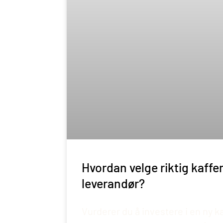
Hvordan velge riktig kaff
leverandør?
Vurderer du å investere i en ny k