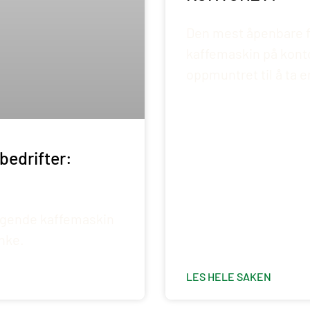
Den mest åpenbare f
kaffemaskin på kontor
oppmuntret til å ta e
bedrifter:
elgende kaffemaskin
anke.
LES HELE SAKEN