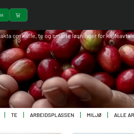
ss
FAKTA OM KAFFE
Handlekurv
akta om kaffe, te og smarte løsninger for kaffeavtaler
TE
ARBEIDSPLASSEN
MILJØ
ALLE A