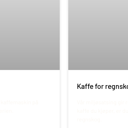
Kaffe for regns
Vår miljøsatsing gir 
 kaffemaskin på
kaffe du kjøper, er 
erien.
regnskog.