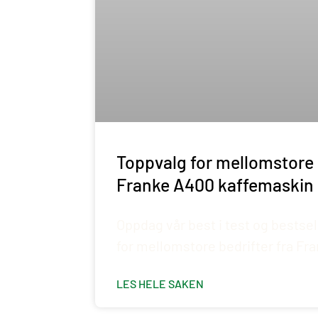
Toppvalg for mellomstore 
Franke A400 kaffemaskin
Oppdag vår best i test og bests
for mellomstore bedrifter fra Fr
LES HELE SAKEN