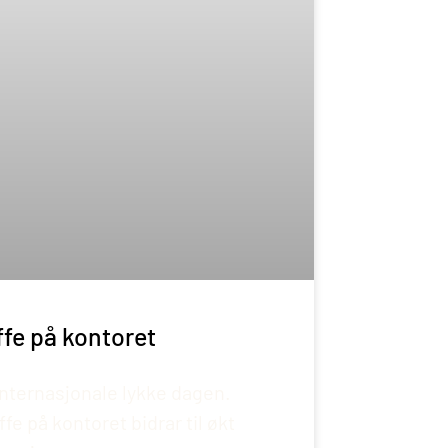
fe på kontoret
internasjonale lykke dagen.
fe på kontoret bidrar til økt