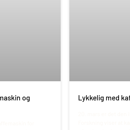
Lykkelig med kaf
emaskin og
20. mars er det den 
Forskning viser at kaf
affemaskin for