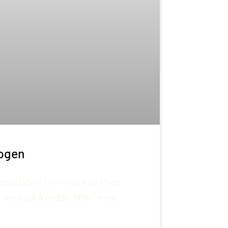
kogen
resultater! For hver kilo Puro
du med på å redde 26m² med