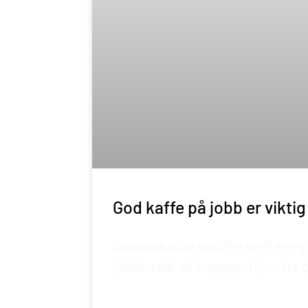
God kaffe på jobb er viktig
Overrask dine ansatte med en ny
jobben når de kommer hjem fra f