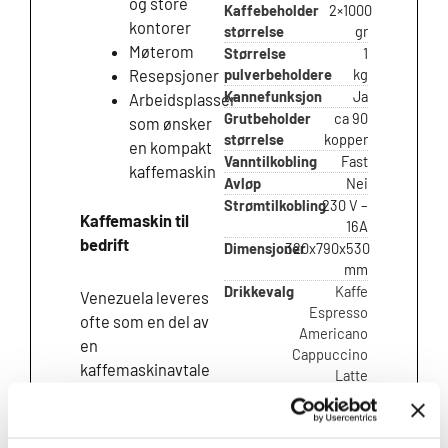
og store
Kaffebeholder
2×1000
kontorer
størrelse
gr
Møterom
Størrelse
1
pulverbeholdere
kg
Resepsjoner
Kannefunksjon
Ja
Arbeidsplasser
Grutbeholder
ca 90
som ønsker
størrelse
kopper
en kompakt
Vanntilkobling
Fast
kaffemaskin
Avløp
Nei
Strømtilkobling
230 V –
Kaffemaskin til
16A
bedrift
Dimensjoner
320x790x530
mm
Drikkevalg
Kaffe
Venezuela leveres
Espresso
ofte som en del av
Americano
en
Cappuccino
kaffemaskinavtale
Latte
for bedrifter, hvor
Kakao
Kaffe med
service, kaffe og
melk
oppfølging er