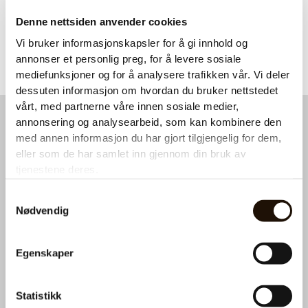
Varmt vann til
inkludert.
te
Denne nettsiden anvender cookies
Vi bruker informasjonskapsler for å gi innhold og
annonser et personlig preg, for å levere sosiale
mediefunksjoner og for å analysere trafikken vår. Vi deler
dessuten informasjon om hvordan du bruker nettstedet
vårt, med partnerne våre innen sosiale medier,
Ønsker du et tilbud på kaffemaskin?
annonsering og analysearbeid, som kan kombinere den
med annen informasjon du har gjort tilgjengelig for dem,
Ta kontakt med oss for en utforpliktende prat. Fyll ut
eller som de har samlet inn gjennom din bruk av
skjemaet under så hører du fra oss snart.
tjenestene deres.
N
Samtykkevalg
a
Nødvendig
v
n
T
*
e
Egenskaper
l
e
Hva kan vi hjelpe deg med?
f
Statistikk
Service eller påfyll
o