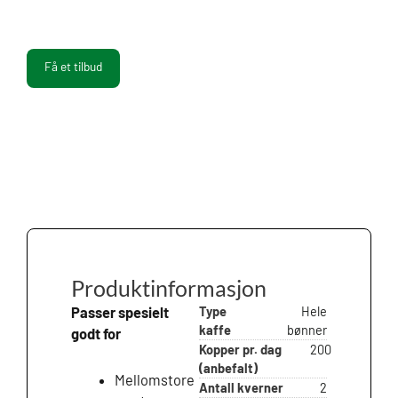
Få et tilbud
Produktinformasjon
Type
Hele
Passer spesielt
kaffe
bønner
godt for
Kopper pr. dag
200
(anbefalt)
Mellomstore
Antall kverner
2