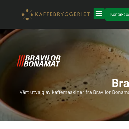
Hopp
rett
Kontakt o
til
innholdet
Bra
Vårt utvalg av kaffemaskiner fra Bravilor Bonama