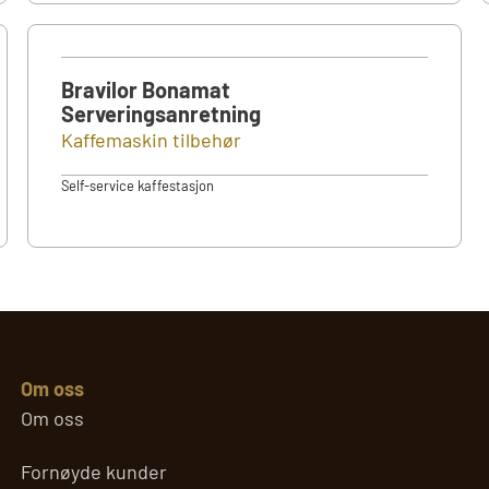
Bravilor Bonamat
Serveringsanretning
Kaffemaskin tilbehør
Self-service kaffestasjon
Om oss
Om oss
Fornøyde kunder