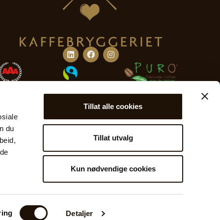
Linkedin
Facebook
Instagram
Tillat alle cookies
osiale
an du
Tillat utvalg
beid,
 de
Kun nødvendige cookies
ring
Detaljer