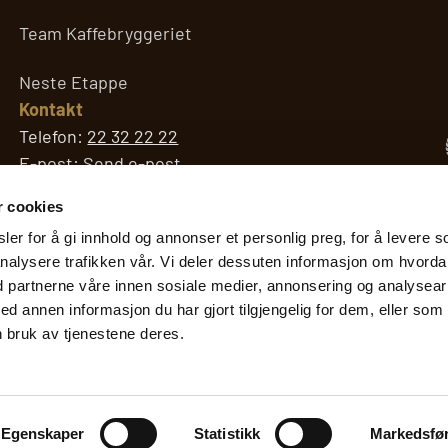
Team Kaffebryggeriet
Neste Etappe
Kontakt
Telefon:
22 32 22 22
E-post:
Send e-post
Adresse hovedkontoret:
r cookies
Jogstadveien 21
er for å gi innhold og annonser et personlig preg, for å levere s
2007 Kjeller
nalysere trafikken vår. Vi deler dessuten informasjon om hvord
Org. nr.
d partnerne våre innen sosiale medier, annonsering og analysear
890 742 262
annen informasjon du har gjort tilgjengelig for dem, eller som
 bruk av tjenestene deres.
© 2026 Kaffebryggeriet AS
Egenskaper
Statistikk
Markedsfø
Web, Seo og markedsføring av
CoreCom Digitalbyrå