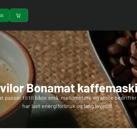
ss
Handlekurv
vilor Bonamat kaffemask
t passer til til både små, mellomstore og store bedrifter
har lavt energiforbruk og lang levetid.