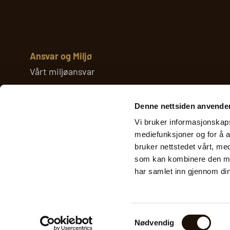
Ansvar og Miljø
Vårt miljøansvar
Åpenhetsloven
Denne nettsiden anvende
Suppliers Guidelines
Vi bruker informasjonskapsl
mediefunksjoner og for å a
Policy for bærekraftig forretningspraksis
bruker nettstedet vårt, me
som kan kombinere den med 
Personvern & Cookies
har samlet inn gjennom din
Samtykkevalg
Nødvendig