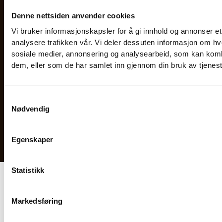
Personvern & Cookies
Denne nettsiden anvender cookies
Kontakt
Vi bruker informasjonskapsler for å gi innhold og annonser et
Telefon:
22 32 22 22
analysere trafikken vår. Vi deler dessuten informasjon om hv
sosiale medier, annonsering og analysearbeid, som kan kombi
E-post:
Send e-post
dem, eller som de har samlet inn gjennom din bruk av tjenes
Adresse hovedkontoret:
Jogstadveien 21
2007 Kjeller
Samtykkevalg
Org. nr.
Nødvendig
890 742 262
Egenskaper
© 2026 Kaffebryggeriet AS
Web, Seo og markedsføring av
CoreCom Digitalbyrå
Statistikk
Markedsføring