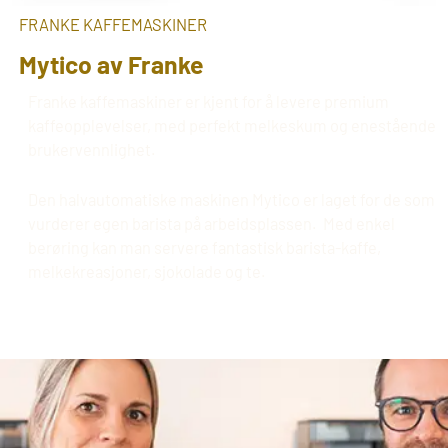
FRANKE KAFFEMASKINER
Mytico av Franke
Franke kaffemaskiner er kjent for å levere premium
kaffeopplevelser, med perfekt melkeskum og enestående
brukervennlighet.
Den halvautomatiske maskinen Mytico er laget for de som
vurderer egen barista på arbeidsplassen. Med enkel
berøring kan man servere fantastisk barista-kaffe,
melkekreasjoner, sjokolade og te.