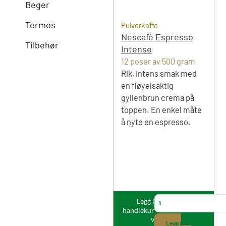
Beger
Termos
Pulverkaffe
Nescafè Espresso
Tilbehør
Intense
12 poser av 500 gram
Rik, intens smak med
en fløyelsaktig
gyllenbrun crema på
toppen. En enkel måte
å nyte en espresso.
N
Legg i
handlekur
e
v
s
Legg i