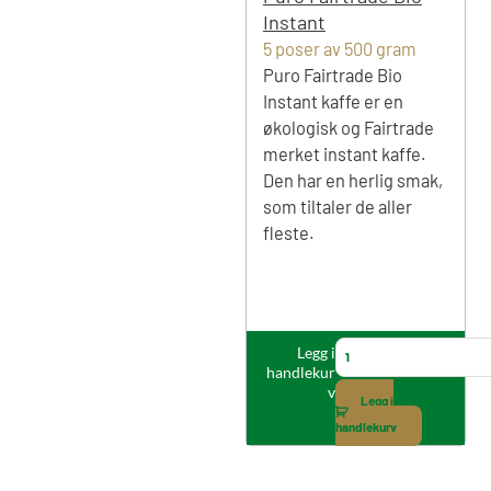
e
Instant
a
5 poser av 500 gram
n
Puro Fairtrade Bio
t
Instant kaffe er en
a
økologisk og Fairtrade
l
merket instant kaffe.
l
Den har en herlig smak,
som tiltaler de aller
fleste.
P
Legg i
handlekur
u
v
r
Legg i
o
handlekurv
F
a