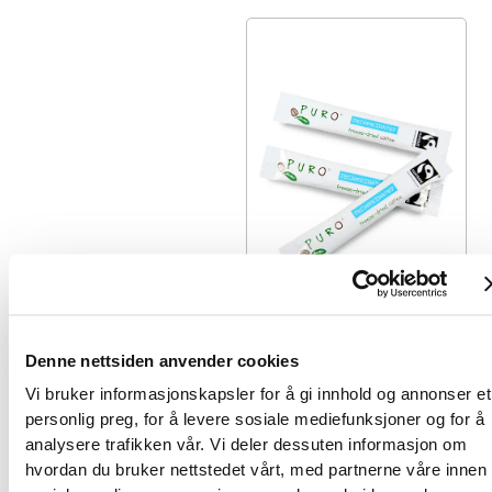
i
r
t
r
a
d
e
B
i
o
I
n
s
t
Denne nettsiden anvender cookies
Pulverkaffe
a
Vi bruker informasjonskapsler for å gi innhold og annonser et
Puro Fairtrade
n
personlig preg, for å levere sosiale mediefunksjoner og for å
Instant Sticks Decaf
t
analysere trafikken vår. Vi deler dessuten informasjon om
250 stk
a
hvordan du bruker nettstedet vårt, med partnerne våre innen
Frysetørket
n