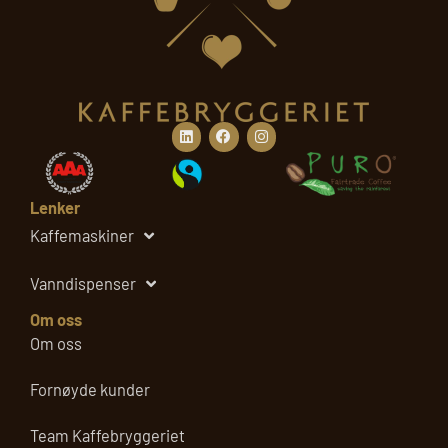
n
t
Linkedin
Facebook
Instagram
Lenker
Kaffemaskiner
Vanndispenser
Om oss
Om oss
Fornøyde kunder
Team Kaffebryggeriet