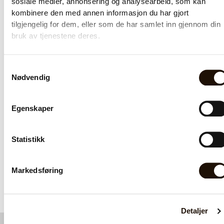
sosiale medier, annonsering og analysearbeid, som kan
porsjonsposer med
t
kombinere den med annen informasjon du har gjort
koffeinfri Puro kaffe.
a
tilgjengelig for dem, eller som de har samlet inn gjennom din
l
bruk av tjenestene deres.
l
Samtykkevalg
Nødvendig
Egenskaper
Statistikk
P
Legg i
handlekur
u
v
r
Legg i
Markedsføring
o
handlekurv
F
a
Detaljer
i