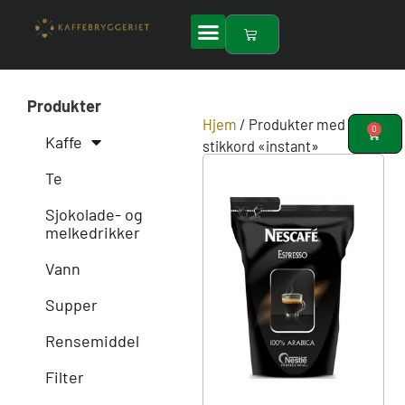
Hopp
rett
Handlekurv
til
innholdet
Produkter
Hjem
/ Produkter med
0
Handle
Kaffe
stikkord «instant»
Te
Sjokolade- og
melkedrikker
Vann
Supper
Rensemiddel
Filter