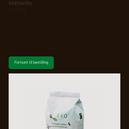
Immunity
60x100g
–
1
+
Fortsett til bestilling