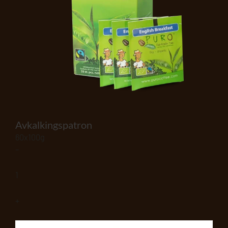
Avkalkingspatron
60x100g
–
1
+