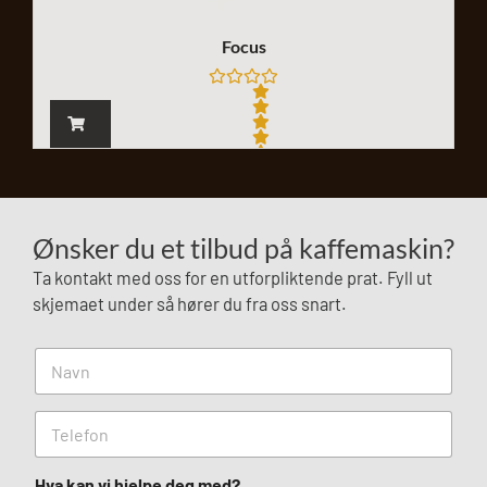
Focus
V
u
r
d
e
Ønsker du et tilbud på kaffemaskin?
r
t
0
Ta kontakt med oss for en utforpliktende prat. Fyll ut
a
skjemaet under så hører du fra oss snart.
v
5
N
a
v
n
T
*
e
l
e
Hva kan vi hjelpe deg med?