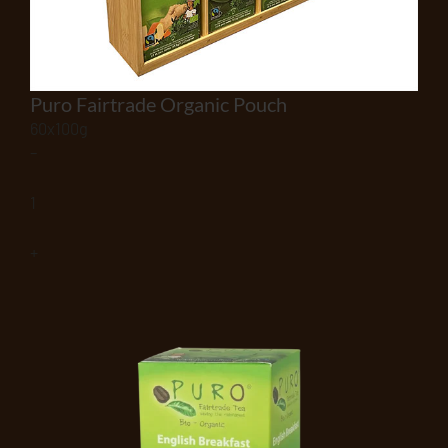
Puro Fairtrade Organic Pouch
60x100g
–
1
+