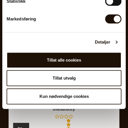
Statistikk
r
t
0
a
v
Markedsføring
5
Detaljer
Tillat alle cookies
Tillat utvalg
Kun nødvendige cookies
Immunitity