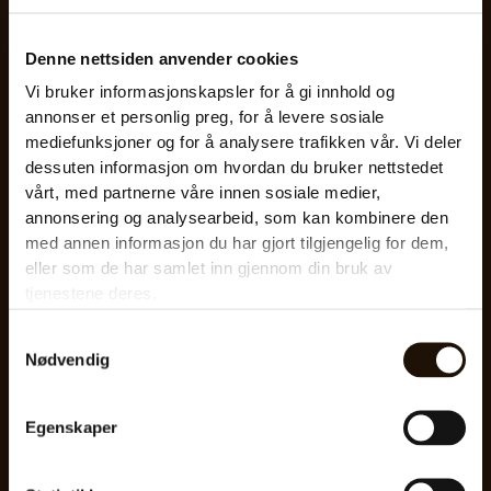
0
a
v
5
Denne nettsiden anvender cookies
Vi bruker informasjonskapsler for å gi innhold og
annonser et personlig preg, for å levere sosiale
mediefunksjoner og for å analysere trafikken vår. Vi deler
dessuten informasjon om hvordan du bruker nettstedet
vårt, med partnerne våre innen sosiale medier,
annonsering og analysearbeid, som kan kombinere den
med annen informasjon du har gjort tilgjengelig for dem,
eller som de har samlet inn gjennom din bruk av
tjenestene deres.
Avkalkningspatron
Samtykkevalg
Nødvendig
V
Egenskaper
u
r
d
e