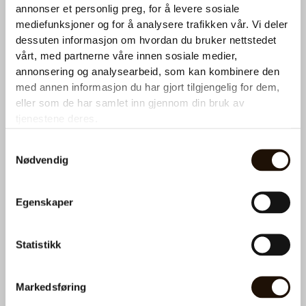
annonser et personlig preg, for å levere sosiale
Ønsker du et tilbud på kaffemaskin?
mediefunksjoner og for å analysere trafikken vår. Vi deler
dessuten informasjon om hvordan du bruker nettstedet
Ta kontakt med oss for en utforpliktende prat. Fyll ut
vårt, med partnerne våre innen sosiale medier,
skjemaet under så hører du fra oss snart.
annonsering og analysearbeid, som kan kombinere den
med annen informasjon du har gjort tilgjengelig for dem,
N
eller som de har samlet inn gjennom din bruk av
a
tjenestene deres.
v
n
T
Samtykkevalg
*
e
Nødvendig
l
e
Hva kan vi hjelpe deg med?
f
Service eller påfyll
o
Egenskaper
n
Kaffemaskin
*
Statistikk
Vanndispenser
E
-
Markedsføring
p