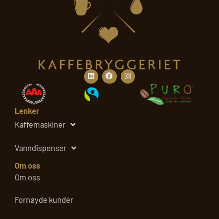
u
m
Linkedin
Facebook
Instagram
Lenker
Kaffemaskiner
Vanndispenser
Om oss
Om oss
Fornøyde kunder