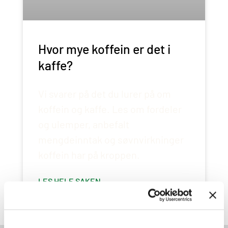
Hvor mye koffein er det i
kaffe?
Vi svarer på det du lurer på om
koffein og kaffe. Les om fordeler
og ulemper, anbefalt
mengdeinntak og søvnvirkninger
koffein har på kroppen.
LES HELE SAKEN