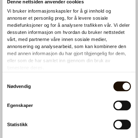
Denne nettsiden anvender cookies
Ønsker du et tilbud på kaffemaskin?
Vi bruker informasjonskapsler for å gi innhold og
annonser et personlig preg, for å levere sosiale
Ta kontakt med oss for en utforpliktende prat. Fyll ut
mediefunksjoner og for å analysere trafikken vår. Vi deler
skjemaet under så hører du fra oss snart.
dessuten informasjon om hvordan du bruker nettstedet
vårt, med partnerne våre innen sosiale medier,
utm_term utm_medium merknader
annonsering og analysearbeid, som kan kombinere den
med annen informasjon du har gjort tilgjengelig for dem,
eller som de har samlet inn gjennom din bruk av
tjenestene deres.
N
a
Samtykkevalg
v
Nødvendig
n
T
*
e
l
Egenskaper
e
Hva kan vi hjelpe deg med?
f
Service eller påfyll
o
Statistikk
n
Kaffemaskin
*