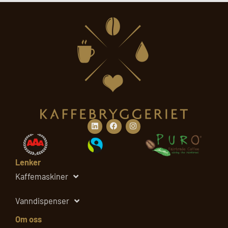
d
e
r
Linkedin
Facebook
Instagram
Lenker
Kaffemaskiner
Vanndispenser
Om oss