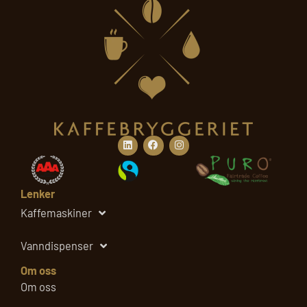
r
Linkedin
Facebook
Instagram
Lenker
Kaffemaskiner
Vanndispenser
Om oss
Om oss