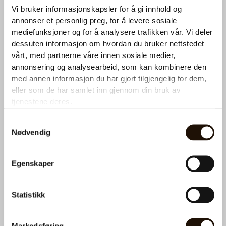
Ønsker du et tilbud på kaffemaskin?
Vi bruker informasjonskapsler for å gi innhold og
Ta kontakt med oss for en utforpliktende prat. Fyll ut
annonser et personlig preg, for å levere sosiale
skjemaet under så hører du fra oss snart.
mediefunksjoner og for å analysere trafikken vår. Vi deler
dessuten informasjon om hvordan du bruker nettstedet
vi Hva E-post
vårt, med partnerne våre innen sosiale medier,
annonsering og analysearbeid, som kan kombinere den
med annen informasjon du har gjort tilgjengelig for dem,
eller som de har samlet inn gjennom din bruk av
N
tjenestene deres.
a
v
Samtykkevalg
n
T
Nødvendig
*
e
l
e
Hva kan vi hjelpe deg med?
Egenskaper
f
Service eller påfyll
o
n
Kaffemaskin
Statistikk
*
Vanndispenser
Markedsføring