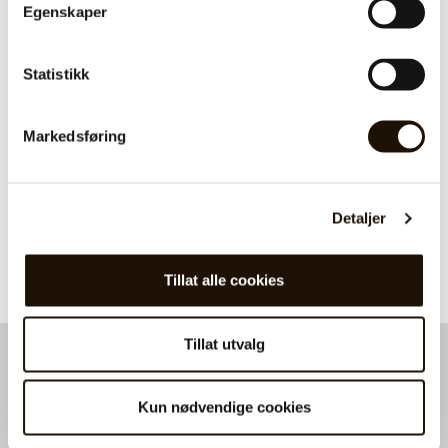
Egenskaper
Statistikk
Markedsføring
Mistral R2000
Detaljer
LES HELE SAKEN
Tillat alle cookies
Tillat utvalg
Ønsker du et tilbud på kaffemaskin?
Ta kontakt med oss for en utforpliktende prat. Fyll ut
Kun nødvendige cookies
skjemaet under så hører du fra oss snart.