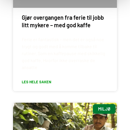
Gjør overgangen fra ferie til jobb
litt mykere – med god kaffe
Ferie er fantastisk – men det er også noe
trygt og godt med å komme tilbake til
rutiner. Som en kaffepause med skikkelig
god kaffe. Hvorfor ikke overraske de
ansatte
LES HELE SAKEN
MILJØ