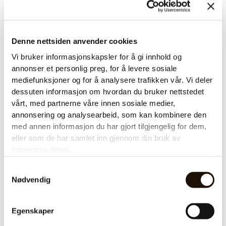
Denne nettsiden anvender cookies
Vi bruker informasjonskapsler for å gi innhold og
annonser et personlig preg, for å levere sosiale
mediefunksjoner og for å analysere trafikken vår. Vi deler
dessuten informasjon om hvordan du bruker nettstedet
vårt, med partnerne våre innen sosiale medier,
annonsering og analysearbeid, som kan kombinere den
Er filterkaffe bedre for
med annen informasjon du har gjort tilgjengelig for dem,
kolesterol?
eller som de har samlet inn gjennom din bruk av
tjenestene deres.
Når man skal velge kaffemaskin for
bedrift, handler det ikke bare om smak og
Samtykkevalg
kapasitet. Flere virksomheter og
Nødvendig
privatpersoner er også opptatt av helse –
spesielt dersom man ønsker å
Egenskaper