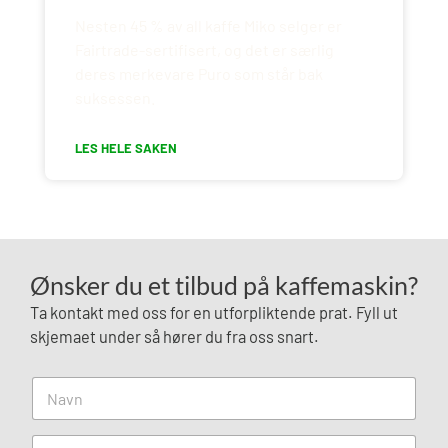
Nesten 45 % av all kaffe Miko selger er
Fairtrade-sertifisert, og det er særlig
deres merkevare Puro som står bak
suksessen.
LES HELE SAKEN
Ønsker du et tilbud på kaffemaskin?
Ta kontakt med oss for en utforpliktende prat. Fyll ut
skjemaet under så hører du fra oss snart.
N
a
v
n
T