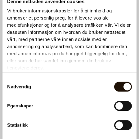
Denne nettsiden anvender cookies
Ønsker du et tilbud på kaffemaskin?
Vi bruker informasjonskapsler for å gi innhold og
annonser et personlig preg, for å levere sosiale
Ta kontakt med oss for en utforpliktende prat. Fyll ut
mediefunksjoner og for å analysere trafikken vår. Vi deler
skjemaet under så hører du fra oss snart.
dessuten informasjon om hvordan du bruker nettstedet
vårt, med partnerne våre innen sosiale medier,
N
annonsering og analysearbeid, som kan kombinere den
a
med annen informasjon du har gjort tilgjengelig for dem,
v
n
T
eller som de har samlet inn gjennom din bruk av
*
e
tjenestene deres.
l
e
Hva kan vi hjelpe deg med?
Samtykkevalg
f
Nødvendig
Service eller påfyll
o
n
Kaffemaskin
*
Egenskaper
Vanndispenser
E
Statistikk
-
p