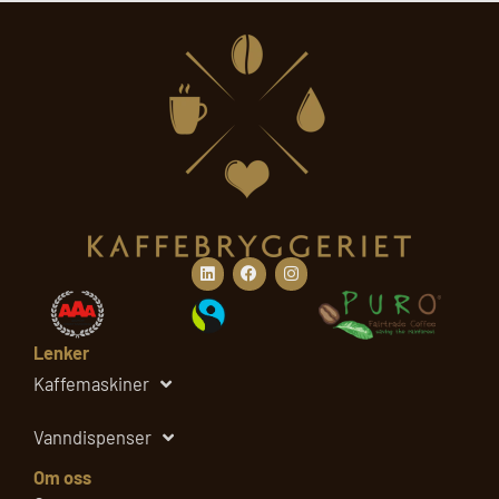
d
e
r
Linkedin
Facebook
Instagram
Lenker
Kaffemaskiner
Vanndispenser
Om oss