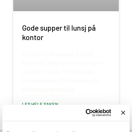
Gode supper til lunsj på
kontor
Vi tilbyr gode supper å ha på
kontoret. Velg mellom fire ulike
supper til lunsj: tomatsuppe,
kyllingsuppe, grønnsakssuppe
eller aspargessuppe.
LES HELE SAKEN