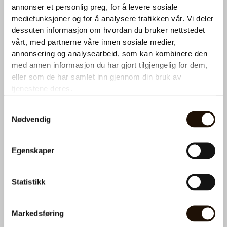
annonser et personlig preg, for å levere sosiale
Ønsker du et tilbud på kaffemaskin?
mediefunksjoner og for å analysere trafikken vår. Vi deler
dessuten informasjon om hvordan du bruker nettstedet
Ta kontakt med oss for en utforpliktende prat. Fyll ut
vårt, med partnerne våre innen sosiale medier,
skjemaet under så hører du fra oss snart.
annonsering og analysearbeid, som kan kombinere den
med annen informasjon du har gjort tilgjengelig for dem,
N
eller som de har samlet inn gjennom din bruk av
a
tjenestene deres.
v
n
T
Samtykkevalg
*
e
Nødvendig
l
e
Hva kan vi hjelpe deg med?
f
Service eller påfyll
o
Egenskaper
n
Kaffemaskin
*
Statistikk
Vanndispenser
E
-
Markedsføring
p