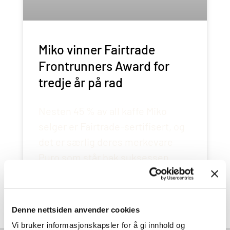
Miko vinner Fairtrade
Frontrunners Award for
tredje år på rad
Nesten 45 % av all kaffe Miko
selger er Fairtrade-sertifisert, og
det er særlig deres merkevare
Puro som står bak suksessen.
LES HELE SAKEN
Denne nettsiden anvender cookies
Vi bruker informasjonskapsler for å gi innhold og