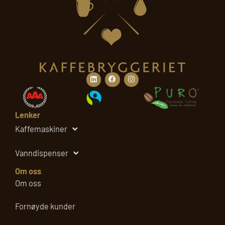
e
u
t
m
_
c
o
Linkedin
Facebook
Instagram
n
t
e
n
t
Lenker
Kaffemaskiner
Vanndispenser
Om oss
Om oss
Fornøyde kunder