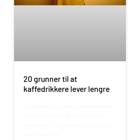
20 grunner til at
kaffedrikkere lever lengre
Vi er en kultur som ganske enkelt
ikke kan få nok av kaffe. Det er
mye kaffe – og mange av oss kan
ikke forestille