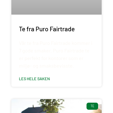
Te fra Puro Fairtrade
Vår te fra Puro Fairtrade kommer i
7 gode smaker. Puro Fairtrade te
er perfekt for kontorer som er
miljø- og smaksbevisste.
LES HELE SAKEN
TE