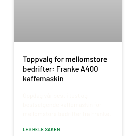
Toppvalg for mellomstore
bedrifter: Franke A400
kaffemaskin
Oppdag vår best i test og
bestselgende kaffemaskin for
mellomstore bedrifter fra Franke.
LES HELE SAKEN