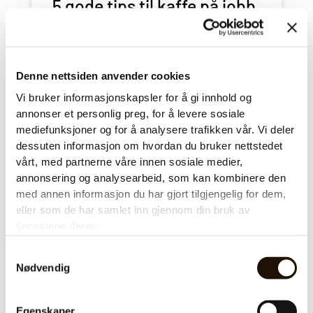
5 gode tips til kaffe på jobb
En kaffe pause på jobb kan være
et av høydepunktene av dagen.
Denne nettsiden anvender cookies
Her er noen gode tips for hvordan
Vi bruker informasjonskapsler for å gi innhold og
og hvorfor skape god kaffe kultur
annonser et personlig preg, for å levere sosiale
mediefunksjoner og for å analysere trafikken vår. Vi deler
LES HELE SAKEN
dessuten informasjon om hvordan du bruker nettstedet
vårt, med partnerne våre innen sosiale medier,
annonsering og analysearbeid, som kan kombinere den
med annen informasjon du har gjort tilgjengelig for dem,
eller som de har samlet inn gjennom din bruk av
MILJØ
tjenestene deres.
Samtykkevalg
Nødvendig
Egenskaper