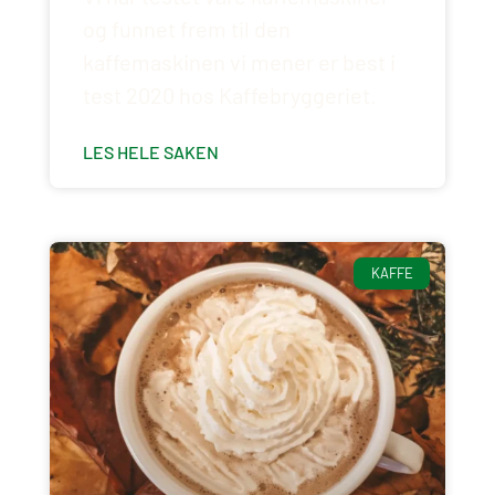
og funnet frem til den
kaffemaskinen vi mener er best i
test 2020 hos Kaffebryggeriet.
LES HELE SAKEN
KAFFE