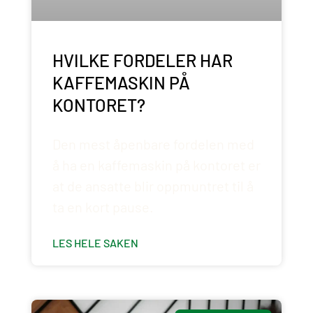
HVILKE FORDELER HAR
KAFFEMASKIN PÅ
KONTORET?
Den mest åpenbare fordelen med
å ha en kaffemaskin på kontoret er
at de ansatte blir oppmuntret til å
ta en kort pause.
LES HELE SAKEN