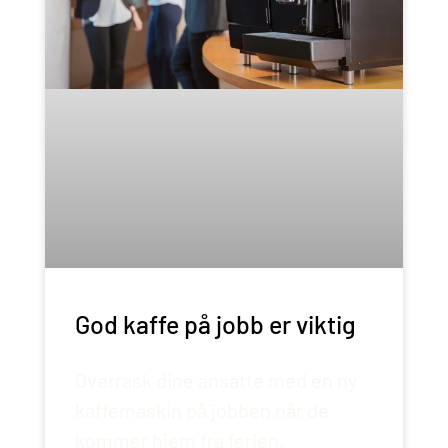
God kaffe på jobb er viktig
Overrask dine ansatte med en ny
kaffemaskin på jobben når de
kommer hjem fra ferien.