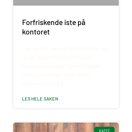
Forfriskende iste på
kontoret
Har du lyst på noe forfriskende og
godt i glasset? Vi viser deg
hvordan du lager hjemmelaget
iste som passer godt både
hjemme eller på
LES HELE SAKEN
KAFFE