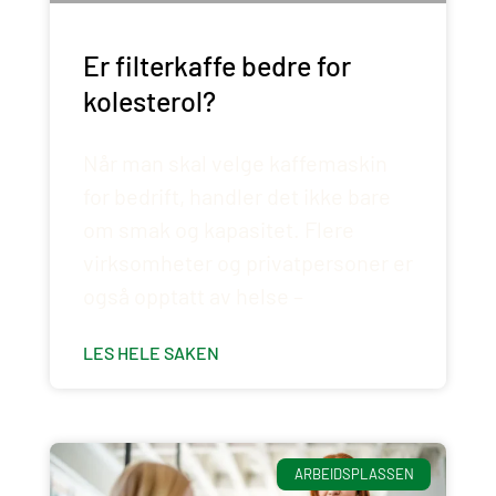
Er filterkaffe bedre for
kolesterol?
Når man skal velge kaffemaskin
for bedrift, handler det ikke bare
om smak og kapasitet. Flere
virksomheter og privatpersoner er
også opptatt av helse –
LES HELE SAKEN
ARBEIDSPLASSEN