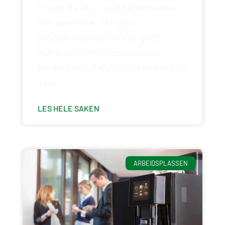
Visste du at en god kaffemaskin
kan være like viktig for
produktiviteten som et godt
møterom eller ergonomiske
kontorstoler? Kaffe er ikke bare en
vane
LES HELE SAKEN
ARBEIDSPLASSEN