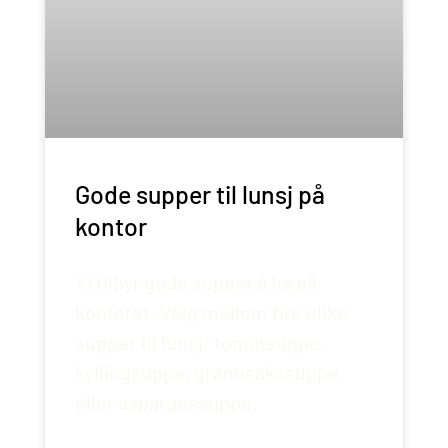
Gode supper til lunsj på
kontor
Vi tilbyr gode supper å ha på
kontoret. Velg mellom fire ulike
supper til lunsj: tomatsuppe,
kyllingsuppe, grønnsakssuppe
eller aspargessuppe.