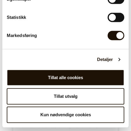
Statistikk
Markedsføring
Detaljer
Tillat alle cookies
Puro Fairtrade kaffe
Tillat utvalg
Puro kaffe gir rettferdige
Kun nødvendige cookies
handelsbetingelser og muligheter
til kaffebønder. 1 kg Puro kaffe