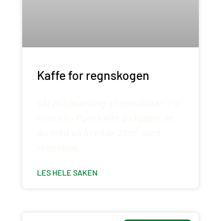
Kaffe for regnskogen
Vår miljøsatsing gir resultater! For
hver kilo Puro kaffe du kjøper, er
du med på å redde 26m² med
regnskog.
LES HELE SAKEN