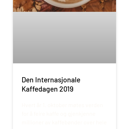
Den Internasjonale
Kaffedagen 2019
Hvert år 1. oktober møtes verden
for å feire kaffe og gjenkjenne
millioner av kaffebønder over hele