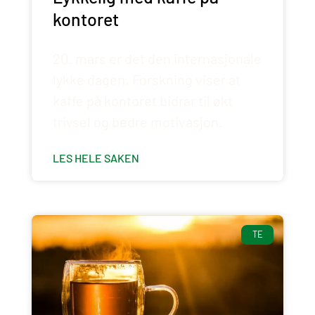
kontoret
20. mars er det den internasjonale
lykke dagen. Forskning viser at
kaffe på kontoret bidrar til økt
trivsel og bedre motivasjon.
LES HELE SAKEN
TE