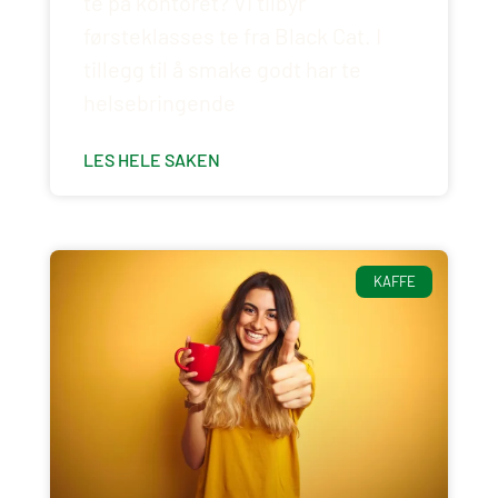
te på kontoret? Vi tilbyr
førsteklasses te fra Black Cat. I
tillegg til å smake godt har te
helsebringende
LES HELE SAKEN
KAFFE