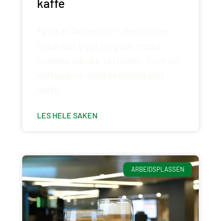
kaffe
Ferie er fantastisk – men det er
også noe trygt og godt med å
komme tilbake til rutiner. Som en
kaffepause med skikkelig god
kaffe.
LES HELE SAKEN
ARBEIDSPLASSEN