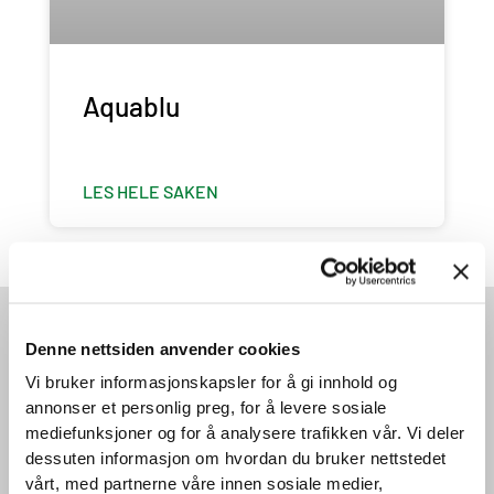
Aquablu
LES HELE SAKEN
Ønsker du et tilbud på kaffemaskin?
Denne nettsiden anvender cookies
Ta kontakt med oss for en utforpliktende prat. Fyll ut
Vi bruker informasjonskapsler for å gi innhold og
skjemaet under så hører du fra oss snart.
annonser et personlig preg, for å levere sosiale
mediefunksjoner og for å analysere trafikken vår. Vi deler
N
dessuten informasjon om hvordan du bruker nettstedet
a
vårt, med partnerne våre innen sosiale medier,
v