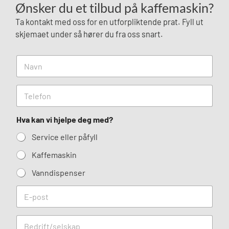
Ønsker du et tilbud på kaffemaskin?
Ta kontakt med oss for en utforpliktende prat. Fyll ut
skjemaet under så hører du fra oss snart.
N
a
v
n
T
*
e
l
e
Hva kan vi hjelpe deg med?
f
Service eller påfyll
o
n
Kaffemaskin
*
Vanndispenser
E
-
p
o
O
s