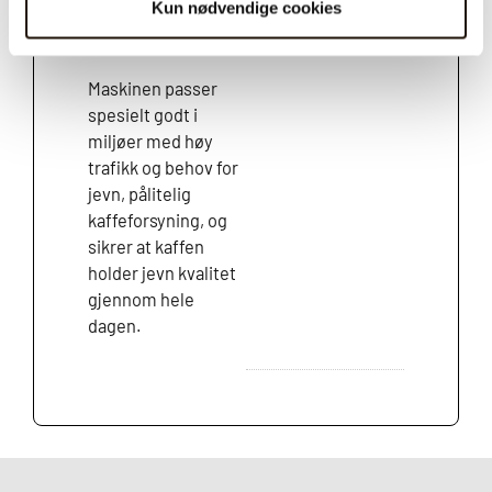
for pålitelig
Kun nødvendige cookies
drift
Maskinen passer
spesielt godt i
miljøer med høy
trafikk og behov for
jevn, pålitelig
kaffeforsyning, og
sikrer at kaffen
holder jevn kvalitet
gjennom hele
dagen.