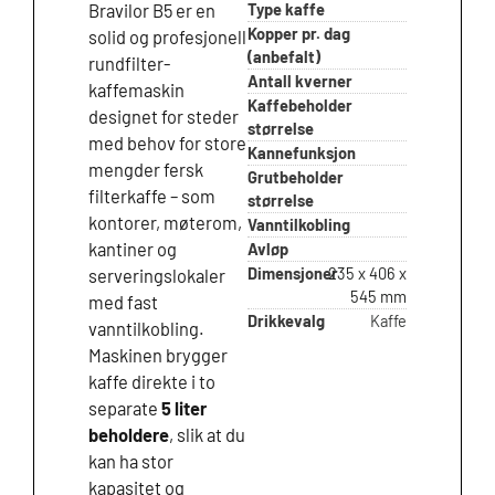
Type kaffe
Bravilor B5 er en
Kopper pr. dag
solid og profesjonell
(anbefalt)
rundfilter-
Antall kverner
kaffemaskin
Kaffebeholder
designet for steder
størrelse
med behov for store
Kannefunksjon
mengder fersk
Grutbeholder
filterkaffe – som
størrelse
kontorer, møterom,
Vanntilkobling
kantiner og
Avløp
Dimensjoner
235 x 406 x
serveringslokaler
545 mm
med fast
Drikkevalg
Kaffe
vanntilkobling.
Maskinen brygger
kaffe direkte i to
separate
5 liter
beholdere
, slik at du
kan ha stor
kapasitet og