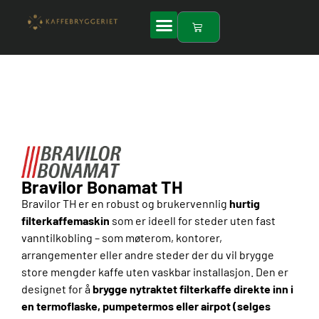
Hopp
rett
Handlekurv
til
innholdet
Bravilor Bonamat TH
Bravilor TH er en robust og brukervennlig
hurtig
filterkaffemaskin
som er ideell for steder uten fast
vanntilkobling – som møterom, kontorer,
arrangementer eller andre steder der du vil brygge
store mengder kaffe uten vaskbar installasjon. Den er
designet for å
brygge nytraktet filterkaffe direkte inn i
en termoflaske, pumpetermos eller airpot (selges