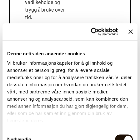
vedlikeholde og
trygg å bruke over
tid.
Nøkkelfunksjoner
og fordeler:
Denne nettsiden anvender cookies
Rask
Vi bruker informasjonskapsler for å gi innhold og
brygging av
annonser et personlig preg, for å levere sosiale
store
mediefunksjoner og for å analysere trafikken vår. Vi deler
mengder
dessuten informasjon om hvordan du bruker nettstedet
kaffe – opptil
vårt, med partnerne våre innen sosiale medier,
10 liter per
annonsering og analysearbeid, som kan kombinere den
bryggesyklus
med annen informasjon du har gjort tilgjengelig for dem,
To
5 L
eller som de har samlet inn gjennom din bruk av
beholdere
tjenestene deres.
som gir
fleksibel
Samtykkevalg
Nødvendig
servering og