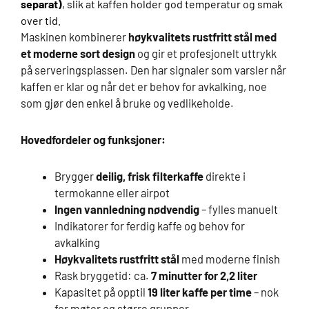
separat)
, slik at kaffen holder god temperatur og smak
over tid.
Maskinen kombinerer
høykvalitets rustfritt stål med
et moderne sort design
og gir et profesjonelt uttrykk
på serveringsplassen. Den har signaler som varsler når
kaffen er klar og når det er behov for avkalking, noe
som gjør den enkel å bruke og vedlikeholde.
Hovedfordeler og funksjoner:
Brygger
deilig, frisk filterkaffe
direkte i
termokanne eller airpot
Ingen vannledning nødvendig
– fylles manuelt
Indikatorer for ferdig kaffe og behov for
avkalking
Høykvalitets rustfritt stål
med moderne finish
Rask bryggetid: ca.
7 minutter for 2,2 liter
Kapasitet på opptil
19 liter kaffe per time
– nok
for møter og større grupper